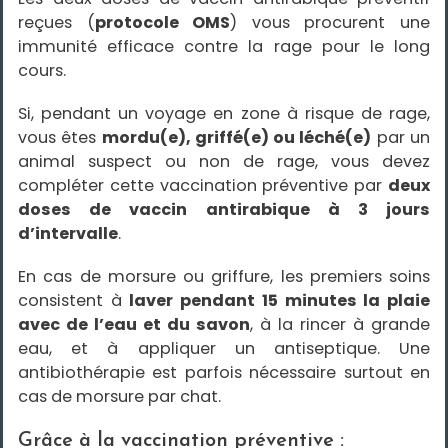
r
reçues (
protocole OMS
) vous procurent une
e
r
immunité efficace contre la rage pour le long
s
a
cours.
c
o
n
Si, pendant un voyage en zone à risque de rage,
s
vous êtes
mordu(e), griffé(e) ou léché(e)
par un
u
l
animal suspect ou non de rage, vous devez
t
a
compléter cette vaccination préventive par
deux
t
i
doses de vaccin antirabique à 3 jours
o
d’intervalle
.
n
A
En cas de morsure ou griffure, les premiers soins
c
t
consistent à
laver pendant 15 minutes la plaie
u
avec de l’eau et du savon
, à la rincer à grande
a
l
eau, et à appliquer un antiseptique. Une
i
t
antibiothérapie est parfois nécessaire surtout en
é
s
cas de morsure par chat.
P
Grâce à la vaccination préventive :
è