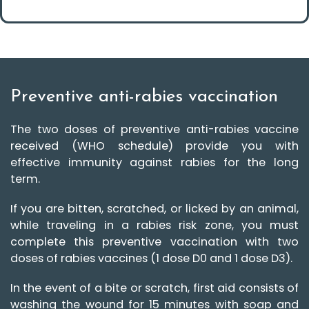
I
D
-
1
9
I
n
f
o
Preventive anti-rabies vaccination
c
a
r
The two doses of preventive anti-rabies vaccine
n
e
received (WHO schedule) provide you with
t
effective immunity against rabies for the long
T
term.
é
l
é
If you are bitten, scratched, or licked by an animal,
c
o
while traveling in a rabies risk zone, you must
n
s
complete this preventive vaccination with two
u
doses of rabies vaccines (1 dose D0 and 1 dose D3).
l
t
a
In the event of a bite or scratch, first aid consists of
t
i
washing the wound for 15 minutes with soap and
o