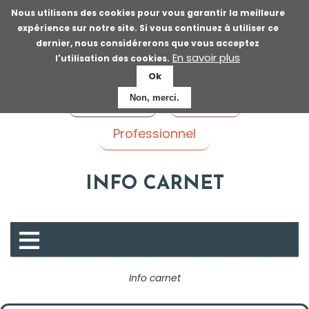
Aller
Nous utilisons des cookies pour vous garantir la meilleure
au
expérience sur notre site. Si vous continuez à utiliser ce
contenu
dernier, nous considérerons que vous acceptez
principal
En savoir plus
l'utilisation des cookies.
Ok
Voyageur
Patient
Non, merci.
Professionnel
INFO CARNET
P
Info carnet
r
é
Fil
s
e