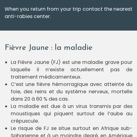
s
When you return from your trip contact the nearest
O
anti-rabies center.
f
f
r
e
s
d
'
Fièvre Jaune : la maladie
e
m
p
l
La Fièvre Jaune (FJ) est une maladie grave pour
o
i
laquelle il n’existe actuellement pas de
traitement médicamenteux.
P
a
C’est une fièvre hémorragique avec atteinte du
r
foie, des reins et du système nerveux, mortelle
t
e
dans 20 à 60 % des cas.
n
a
La maladie est due à un virus transmis par des
i
moustiques qui piquent surtout de l’aube au
r
e
crépuscule.
s
Le risque de FJ se situe surtout en Afrique sub-
T
Saharienne et à un moindre degré, en Amérique