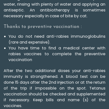
n
water, rinsing with plenty of water and applying an
antiseptic. An antibiotherapy is sometimes
M
i
necessary especially in case of bite by cat.
s
s
i
Thanks to preventive vaccination :
o
n
s
You do not need anti-rabies immunoglobulins
e
t
(rare and expensive).
e
You have time to find a medical center with
n
g
rabies vaccines to complete the preventive
a
g
vaccination
e
m
e
After the two additional doses your anti-rabies
n
t
immunity is strongthened. A blood test can be
s
done 15 days after the 2nd injection or at the return
A
of the trip if impossible on the spot. Tetanus
t
vaccination should be checked and supplemented
e
l
if necessary. Keep bills and name (s) of the
i
e
vaccines.
r