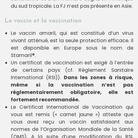
a
r
du sud tropicale. La FJ n’est pas présente en Asie.
i
f
s
Le vaccin et la vaccination
D
e
Le vaccin amaril, qui est constitué d’un virus
v
vivant atténué, est la seule protection efficace. Il
i
s
est disponible en Europe sous le nom de
e
n
Stamaril®.
l
i
Un certificat de vaccination est exigé à l’entrée
g
de certains pays (cf. Règlement Sanitaire
n
e
International (RSI)).
Dans les zones à risque,
même si la vaccination n’est pas
réglementairement obligatoire, elle est
fortement recommandée.
Le Certificat International de Vaccination qui
vous est remis (« carnet jaune ») atteste que
vous avez reçu un vaccin satisfaisant aux
normes de l’Organisation Mondiale de la Santé
(OMS). A la suite d’une modification du RSI,