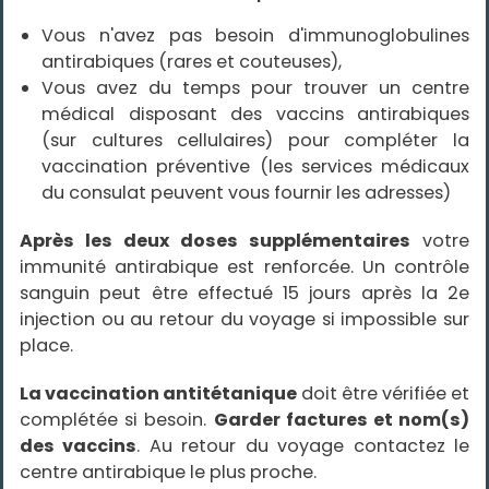
l
e
Vous n'avez pas besoin d'immunoglobulines
r
i
antirabiques (rares et couteuses),
n
a
Vous avez du temps pour trouver un centre
g
médical disposant des vaccins antirabiques
e
H
(sur cultures cellulaires) pour compléter la
A
D
vaccination préventive (les services médicaux
J
du consulat peuvent vous fournir les adresses)
O
M
R
A
Après les deux doses supplémentaires
votre
immunité antirabique est renforcée. Un contrôle
V
a
sanguin peut être effectué 15 jours après la 2e
c
injection ou au retour du voyage si impossible sur
c
i
place.
n
a
t
La vaccination antitétanique
doit être vérifiée et
i
o
complétée si besoin.
Garder factures et nom(s)
n
C
des vaccins
. Au retour du voyage contactez le
O
centre antirabique le plus proche.
V