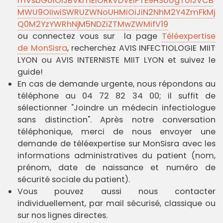
mVsbGUiOiJBVklTIElORkVDVElPTE9HSUUgTUlJVCB
MWU9OIiwiSWRUZWNoUHMiOiJiN2NhM2Y4ZmFkMj
Q0M2YzYWRhNjM5NDZiZTMwZWMifV19
ou connectez vous sur la page
Téléexpertise
de MonSisra
, recherchez AVIS INFECTIOLOGIE MIIT
LYON ou AVIS INTERNISTE MIIT LYON et suivez le
guide!
En cas de demande urgente, nous répondons au
téléphone au 04 72 82 34 00; il suffit de
sélectionner "Joindre un médecin infectiologue
sans distinction". Après notre conversation
téléphonique, merci de nous envoyer une
demande de téléexpertise sur MonSisra avec les
informations administratives du patient (nom,
prénom, date de naissance et numéro de
sécurité sociale du patient).
Vous pouvez aussi nous contacter
individuellement, par mail sécurisé, classique ou
sur nos lignes directes.