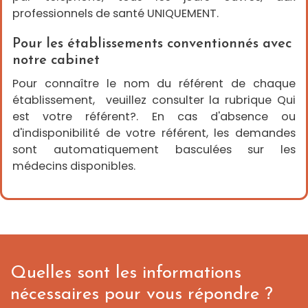
o
t
professionnels de santé UNIQUEMENT.
r
e
r
Pour les établissements conventionnés avec
é
f
notre cabinet
é
r
Pour connaître le nom du référent de chaque
e
n
établissement, veuillez consulter la rubrique Qui
t
est votre référent?. En cas d'absence ou
?
d'indisponibilité de votre référent, les demandes
C
sont automatiquement basculées sur les
o
n
médecins disponibles.
v
e
n
t
i
o
n
s
U
M
R
Quelles sont les informations
I
nécessaires pour vous répondre ?
C
h