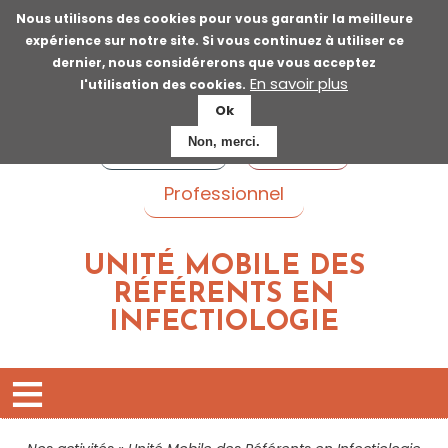
Aller
Nous utilisons des cookies pour vous garantir la meilleure
au
expérience sur notre site. Si vous continuez à utiliser ce
contenu
dernier, nous considérerons que vous acceptez
principal
En savoir plus
l'utilisation des cookies.
Ok
Voyageur
Patient
Non, merci.
Professionnel
UNITÉ MOBILE DES
RÉFÉRENTS EN
INFECTIOLOGIE
R