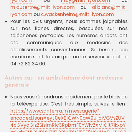
lyon.com
ou
f.suy@miit-lyon.com
ou
m.dutertre@miit-lyon.com
ou
al.blanc@miit-
lyon.com
ou
c.wackenheim@miit-lyon.com
Pour les avis urgents, nous sommes joignables
sur nos lignes directes, basculées sur nos
téléphones portables. Les numéros directs ont
été communiqués aux médecins des
établissements conventionnés. Si besoin, ces
numéros sont fournis par notre serveur vocal au
04 72 82 34 00.
Autres cas : en ambulatoire dont médecine
générale
Nous vous répondrons rapidement par le biais de
la téléexpertise. C'est très simple, suivez le lien :
https://www.sante-ra.fr/messagerie?
encodedJson=eyJ0eXBlQWN0aW9uIjoiVGVsZUV
4cGVydGlzZSIsImRlc3RpbmF0YWlyZXMiOlt7IkxpY