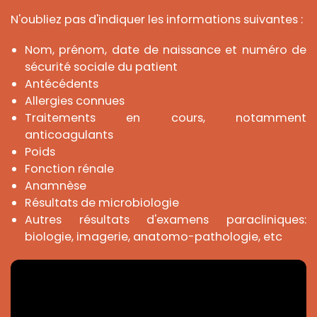
a
r
N'oubliez pas d'indiquer les informations suivantes :
t
e
U
Nom, prénom, date de naissance et numéro de
M
sécurité sociale du patient
R
I
Antécédents
Allergies connues
Traitements en cours, notamment
anticoagulants
Poids
Fonction rénale
Anamnèse
Résultats de microbiologie
Autres résultats d'examens paracliniques:
biologie, imagerie, anatomo-pathologie, etc