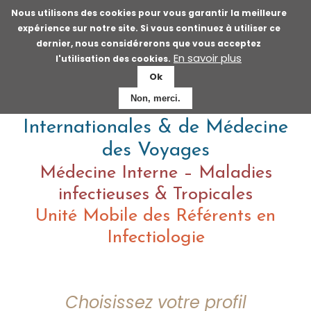
Aller
Nous utilisons des cookies pour vous garantir la meilleure
au
expérience sur notre site. Si vous continuez à utiliser ce
contenu
dernier, nous considérerons que vous acceptez
principal
En savoir plus
l'utilisation des cookies.
Ok
Non, merci.
Centre de Vaccinations
Internationales & de Médecine
des Voyages
Médecine Interne – Maladies
infectieuses & Tropicales
Unité Mobile des Référents en
Infectiologie
Choisissez votre profil