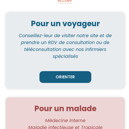
Accueil
a
t
Fil
i
o
n
d'Ariane
n
Pour un voyageur
e
l
Conseillez-leur de visiter notre site et de
D
prendre un RDV de consultation ou de
e
m
téléconsultation avec nos infirmiers
a
n
spécialisés
d
e
s
d
'
a
v
i
s
Q
u
Pour un malade
i
e
s
Médecine interne
t
v
Maladie infectieuse et Tropicale