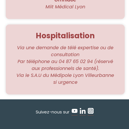
Miit Médical Lyon
Hospitalisation
Via une demande de télé expertise ou de
consultation
Par téléphone au 04 87 65 02 94 (réservé
aux professionnels de santé).
Via le S.A.U du Médipole Lyon Villeurbanne
si urgence
Suivez-nous sur