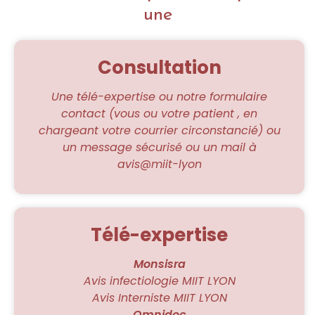
a
une
r
t
e
U
M
Consultation
R
I
Une télé-expertise ou notre formulaire
contact (vous ou votre patient , en
chargeant votre courrier circonstancié) ou
un message sécurisé ou un mail à
avis@miit-lyon
Télé-expertise
Monsisra
Avis infectiologie MIIT LYON
Avis Interniste MIIT LYON
Omnidoc