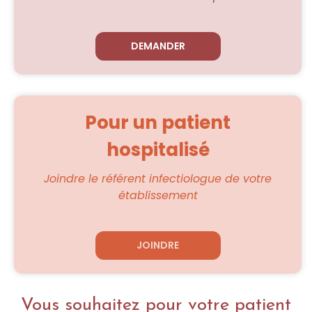
o
t
r
e
r
é
f
é
r
e
n
t
Pour un patient
?
C
hospitalisé
o
n
v
Joindre le référent infectiologue de votre
e
n
établissement
t
i
o
n
s
U
M
R
I
C
Vous souhaitez pour votre patient
h