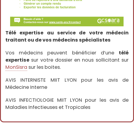
l
é
c
o
n
s
u
l
Télé expertise au service de votre médecin
t
traitant ou de vos médecins spécialistes
a
t
i
o
Vos médecins peuvent bénéficier d’une
télé
n
expertise
sur votre dossier en nous sollicitant sur
s
MonSisra
sur les boites.
T
é
l
AVIS INTERNISTE MIIT LYON pour les avis de
é
Médecine Interne
e
x
p
AVIS INFECTIOLOGIE MIIT LYON pour les avis de
e
r
Maladies Infectieuses et Tropicales
t
i
s
e
H