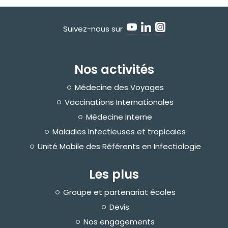
o
s
p
i
Suivez-nous sur
t
a
l
i
s
Nos activités
a
t
i
Médecine des Voyages
o
n
Vaccinations Internationales
R
Médecine Interne
e
c
Maladies Infectieuses et tropicales
o
m
Unité Mobile des Référents en Infectiologie
m
a
n
d
Les plus
a
t
i
Groupe et partenariat écoles
o
n
Devis
s
e
Nos engagements
t