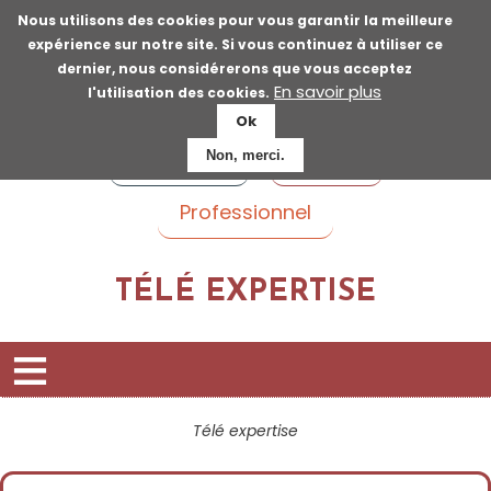
Aller
Nous utilisons des cookies pour vous garantir la meilleure
au
expérience sur notre site. Si vous continuez à utiliser ce
contenu
dernier, nous considérerons que vous acceptez
principal
En savoir plus
l'utilisation des cookies.
Ok
Voyageur
Patient
Non, merci.
Professionnel
TÉLÉ EXPERTISE
P
Télé expertise
r
é
Fil
a
m