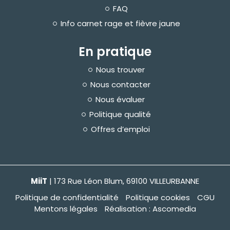
r
FAQ
é
f
Info carnet rage et fièvre jaune
é
r
e
En pratique
n
c
e
Nous trouver
s
Nous contacter
Nous évaluer
Politique qualité
Offres d’emploi
MiiT
| 173 Rue Léon Blum, 69100 VILLEURBANNE
Politique de confidentialité
Politique cookies
CGU
Mentons légales
Réalisation : Ascomedia