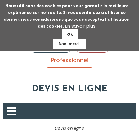
Aller
Nous utilisons des cookies pour vous garantir la meilleure
au
expérience sur notre site. Si vous continuez à utiliser ce
contenu
dernier, nous considérerons que vous acceptez l'utilisation
principal
En savoir plus
des cookies.
Ok
Voyageur
Patient
Non, merci.
Professionnel
DEVIS EN LIGNE
P
Devis en ligne
r
é
Fil
s