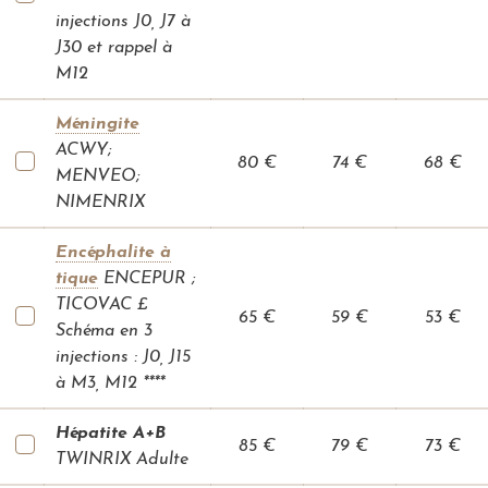
è
l
injections J0, J7 à
e
J30 et rappel à
r
i
M12
n
a
g
Méningite
e
H
ACWY;
A
80 €
74 €
68 €
D
MENVEO;
J
O
NIMENRIX
M
R
A
Encéphalite à
tique
ENCEPUR ;
V
a
TICOVAC £
c
65 €
59 €
53 €
c
Schéma en 3
i
injections : J0, J15
n
a
à M3, M12 ****
t
i
o
Hépatite A+B
n
85 €
79 €
73 €
C
TWINRIX Adulte
O
V