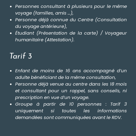
a
Personnes consultant à plusieurs pour le même
r
i
voyage (familles, amis …),
f
Personne déjà connue du Centre (Consultation
s
du voyage antérieure),
D
Étudiant (Présentation de la carte) / Voyageur
e
v
humanitaire (Attestation).
i
s
e
Tarif 3
n
l
i
g
Enfant de moins de 16 ans accompagné d’un
n
e
adulte bénéficiant de la même consultation,
Personne déjà venue au centre dans les 18 mois
et consultant pour un rappel, sans conseils, ni
prescription en vue d’un voyage.
Groupe à partir de 10 personnes : Tarif 3
uniquement si toutes les informations
demandées sont communiquées avant le RDV.