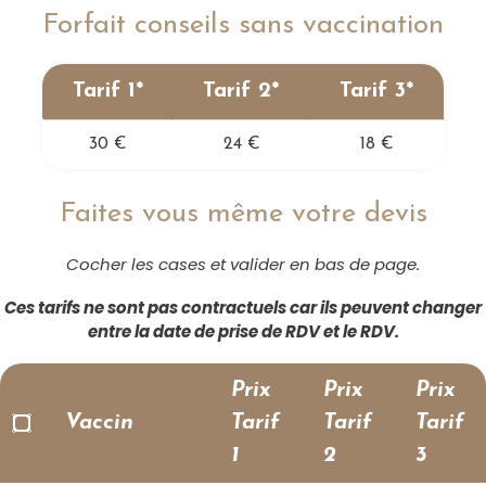
e
Forfait conseils sans vaccination
n
d'Ariane
t
a
t
i
Tarif 1*
Tarif 2*
Tarif 3*
o
n
30 €
24 €
18 €
P
r
é
p
Faites vous même votre devis
a
r
e
r
Cocher les cases et valider en bas de page.
s
o
n
Ces tarifs ne sont pas contractuels car ils peuvent changer
v
entre la date de prise de RDV et le RDV.
o
y
a
g
Prix
Prix
Prix
e
Vaccin
Tarif
Tarif
Tarif
P
r
1
2
3
é
p