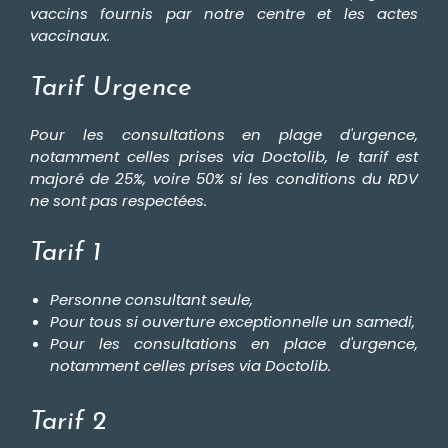
r
vaccins fournis par notre centre et les actes
s
vaccinaux.
O
f
f
Tarif Urgence
r
e
s
Pour les consultations en plage d'urgence,
d
'
notamment celles prises via Doctolib, le tarif est
e
majoré de 25%, voire 50% si les conditions du RDV
m
p
ne sont pas respectées.
l
o
i
Tarif 1
P
a
r
Personne consultant seule,
t
Pour tous si ouverture exceptionnelle un samedi,
e
n
Pour les consultations en place d'urgence,
a
notamment celles prises via Doctolib.
i
r
e
s
Tarif 2
T