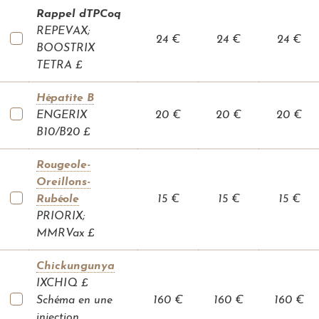
I
Rappel dTPCoq
D
-
REPEVAX;
1
24 €
24 €
24 €
9
BOOSTRIX
TETRA £
I
n
f
Hépatite B
o
c
ENGERIX
20 €
20 €
20 €
a
r
B10/B20 £
n
e
t
Rougeole-
Oreillons-
T
é
Rubéole
15 €
15 €
15 €
l
é
PRIORIX;
c
MMRVax £
o
n
s
u
Chickungunya
l
IXCHIQ £
t
a
Schéma en une
160 €
160 €
160 €
t
i
injection