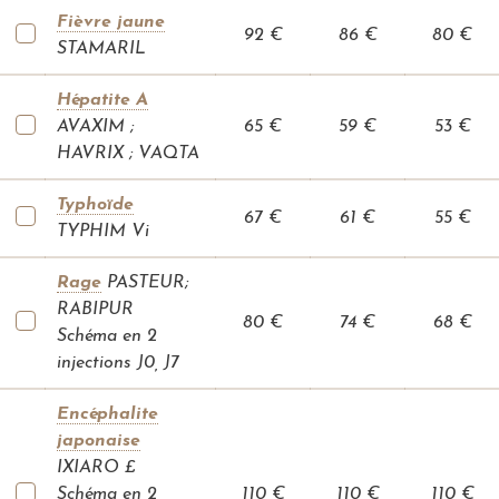
a
r
Fièvre jaune
92 €
86 €
80 €
e
STAMARIL
r
s
a
c
Hépatite A
o
AVAXIM ;
65 €
59 €
53 €
n
s
HAVRIX ; VAQTA
u
l
t
Typhoïde
a
67 €
61 €
55 €
t
TYPHIM Vi
i
o
n
Rage
PASTEUR;
A
RABIPUR
80 €
74 €
68 €
c
Schéma en 2
t
u
injections J0, J7
a
l
i
Encéphalite
t
é
japonaise
s
IXIARO £
P
Schéma en 2
110 €
110 €
110 €