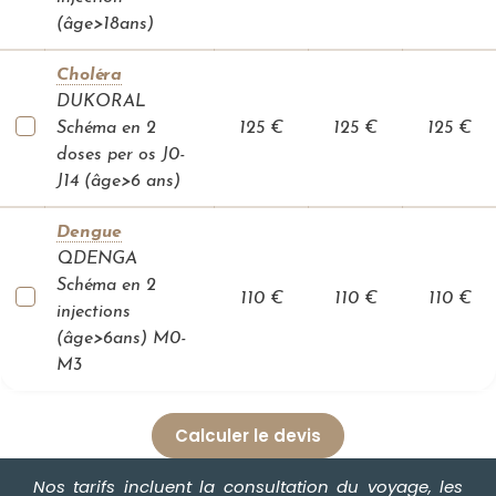
o
n
(âge>18ans)
M
Choléra
i
s
DUKORAL
s
i
Schéma en 2
125 €
125 €
125 €
o
n
doses per os J0-
s
J14 (âge>6 ans)
e
t
e
n
Dengue
g
QDENGA
a
g
Schéma en 2
e
110 €
110 €
110 €
m
injections
e
(âge>6ans) M0-
n
t
M3
s
A
t
Calculer le devis
e
l
i
Nos tarifs incluent la consultation du voyage, les
e