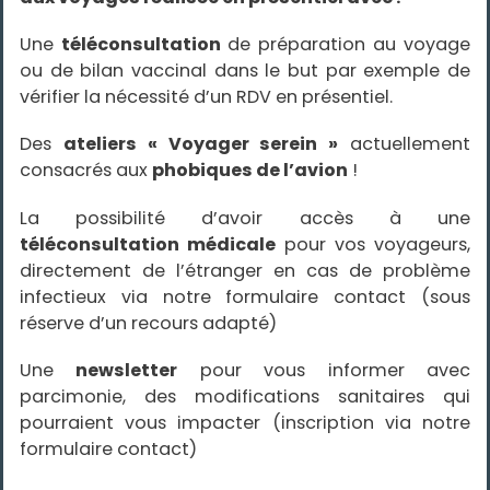
r
e
r
Une
téléconsultation
de préparation au voyage
s
ou de bilan vaccinal dans le but par exemple de
a
c
vérifier la nécessité d’un RDV en présentiel.
o
n
s
Des
ateliers « Voyager serein »
actuellement
u
l
consacrés aux
phobiques de l’avion
!
t
a
t
La possibilité d’avoir accès à une
i
o
téléconsultation médicale
pour vos voyageurs,
n
directement de l’étranger en cas de problème
A
infectieux via notre formulaire contact (sous
c
réserve d’un recours adapté)
t
u
a
Une
newsletter
pour vous informer avec
l
i
parcimonie, des modifications sanitaires qui
t
é
pourraient vous impacter (inscription via notre
s
formulaire contact)
P
è