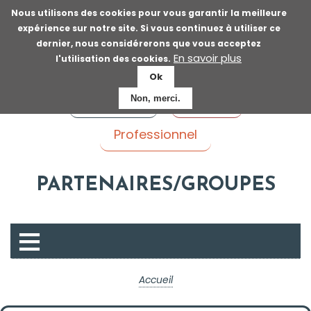
Aller
Nous utilisons des cookies pour vous garantir la meilleure
au
expérience sur notre site. Si vous continuez à utiliser ce
contenu
dernier, nous considérerons que vous acceptez
principal
En savoir plus
l'utilisation des cookies.
Ok
Voyageur
Patient
Non, merci.
Professionnel
PARTENAIRES/GROUPES
P
Accueil
r
é
Fil
s
e