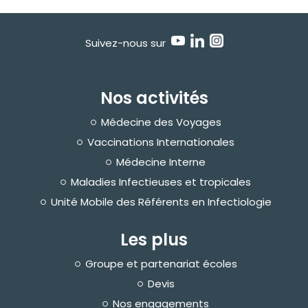
I
D
-
1
9
Suivez-nous sur
I
n
f
o
Nos activités
c
a
r
Médecine des Voyages
n
e
Vaccinations Internationales
t
Médecine Interne
T
é
Maladies Infectieuses et tropicales
l
é
Unité Mobile des Référents en Infectiologie
c
o
n
Les plus
s
u
l
Groupe et partenariat écoles
t
a
Devis
t
i
Nos engagements
o