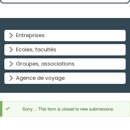
l
e
r
i
n
a
g
e
Entreprises
H
A
D
J
Ecoles, facultés
O
M
R
Groupes, associations
A
V
a
Agence de voyage
c
c
i
n
a
t
i
Sorry… This form is closed to new submissions.
o
n
Message
C
O
d'état
V