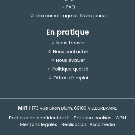
n
FAQ
M
Info carnet rage et fièvre jaune
i
s
s
En pratique
i
o
n
Nous trouver
s
e
Nous contacter
t
e
Nous évaluer
n
g
a
Politique qualité
g
e
Offres d’emploi
m
e
n
t
s
MiiT
| 173 Rue Léon Blum, 69100 VILLEURBANNE
A
t
e
Politique de confidentialité
Politique cookies
CGU
l
Mentons légales
Réalisation : Ascomedia
i
e
r