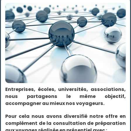
n
d'Ariane
t
a
t
i
o
n
P
r
é
p
a
r
e
r
s
o
n
v
o
Entreprises, écoles, universités, associations,
y
a
nous partageons le même objectif,
g
accompagner au mieux nos voyageurs.
e
P
Pour cela nous avons diversifié notre offre en
r
é
complément de la consultation de préparation
p
aux voyages réalisée en présentiel avec :
a