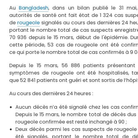
d'Ariane
Au
Bangladesh
, dans un bilan publié le 31 mai,
autorités de santé ont fait état de 1 324 cas susp
de
rougeole
signalés au cours des dernières 24 heu
portant le nombre total de cas suspects enregistr
70 936 depuis le 15 mars, début de l'épidémie. Du
cette période, 53 cas de rougeole ont été confir
ce qui porte le nombre total de cas confirmés à 9 0
Depuis le 15 mars, 56 886 patients présentant
symptômes de rougeole ont été hospitalisés, ta
que 52 841 patients ont guéri et sont sortis de l’hôpi
Au cours des dernières 24 heures :
Aucun décès n’a été signalé chez les cas confir
Depuis le 15 mars, le nombre total de décès dus 
rougeole confirmée est resté inchangé à 90 ;
Deux décès parmi les cas suspects de rougeole
été signalés, portant le nombre total de d