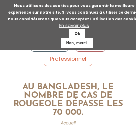
Aller
Nous utilisons des cookies pour vous garantir la meilleure
au
expérience sur notre site. Si vous continuez à utiliser ce derni
contenu
nous considérerons que vous acceptez l'utilisation des cooki
principal
En savoir plus
Ok
Voyageur
Patient
Non, merci.
Professionnel
AU BANGLADESH, LE
NOMBRE DE CAS DE
ROUGEOLE DÉPASSE LES
70 000.
Accueil
Fil