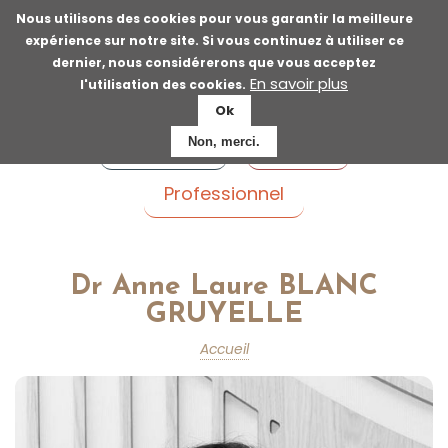
Aller
Nous utilisons des cookies pour vous garantir la meilleure
au
expérience sur notre site. Si vous continuez à utiliser ce
contenu
dernier, nous considérerons que vous acceptez
principal
En savoir plus
l'utilisation des cookies.
Ok
Voyageur
Patient
Non, merci.
Professionnel
Dr Anne Laure BLANC
GRUYELLE
Accueil
Fil
d'Ariane