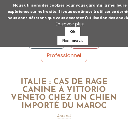
Aller
Nous utilisons des cookies pour vous garantir la meilleure
au
expérience sur notre site. Si vous continuez à utiliser ce derni
contenu
nous considérerons que vous acceptez l'utilisation des cooki
principal
En savoir plus
Ok
Voyageur
Patient
Non, merci.
Professionnel
ITALIE : CAS DE RAGE
CANINE À VITTORIO
VENETO CHEZ UN CHIEN
IMPORTÉ DU MAROC
Accueil
Fil