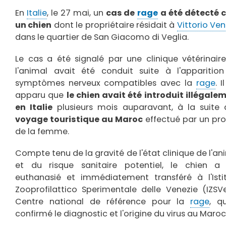
d'Ariane
En
Italie
, le 27 mai, un
cas de
rage
a été détecté 
un chien
dont le propriétaire résidait à
Vittorio Ve
dans le quartier de San Giacomo di Veglia.
Le cas a été signalé par une clinique vétérinair
l'animal avait été conduit suite à l'apparitio
symptômes nerveux compatibles avec la
rage
. I
apparu que
le chien avait été introduit illégale
en Italie
plusieurs mois auparavant, à la suite 
voyage touristique au Maroc
effectué par un pr
de la femme.
Compte tenu de la gravité de l'état clinique de l'an
et du risque sanitaire potentiel, le chien a
euthanasié et immédiatement transféré à l'Isti
Zooprofilattico Sperimentale delle Venezie (IZSV
Centre national de référence pour la
rage
, q
confirmé le diagnostic et l'origine du virus au Maroc