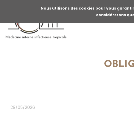
Nous utilisons des cookies pour vous garantir 
considérerons que 
ACCUE
OBLIG
Fil
d'Ariane
29/05/2026