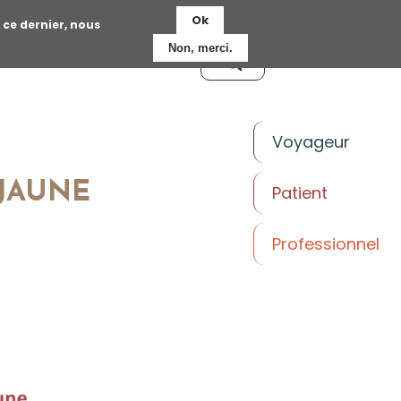
Ok
 ce dernier, nous
Non, merci.
R
NOUS CONTACTER
RECHERC
HER
Voyageur
 JAUNE
Patient
Professionnel