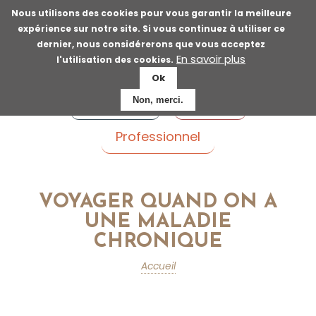
Aller
Nous utilisons des cookies pour vous garantir la meilleure
au
expérience sur notre site. Si vous continuez à utiliser ce
contenu
dernier, nous considérerons que vous acceptez
principal
En savoir plus
l'utilisation des cookies.
Ok
Voyageur
Patient
Non, merci.
Professionnel
VOYAGER QUAND ON A
UNE MALADIE
CHRONIQUE
Accueil
Fil
d'Ariane