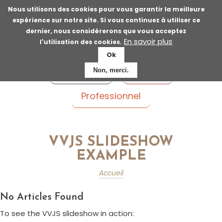
Aller
Nous utilisons des cookies pour vous garantir la meilleure
au
expérience sur notre site. Si vous continuez à utiliser ce
contenu
dernier, nous considérerons que vous acceptez
principal
En savoir plus
l'utilisation des cookies.
Ok
Voyageur
Patient
Non, merci.
Professionnel
VVJS SLIDESHOW
EXAMPLE
Accueil
Fil
No Articles Found
d'Ariane
To see the VVJS slideshow in action: